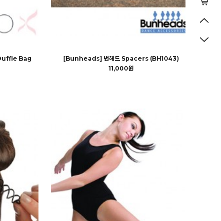
uffle Bag
[Bunheads] 번헤드 Spacers (BH1043)
11,000원