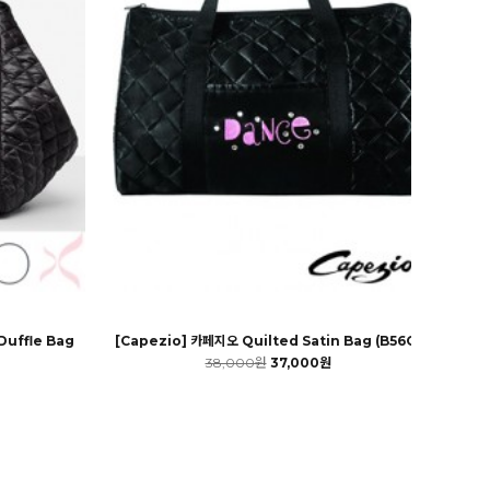
Duffle Bag
[Capezio] 카페지오 Quilted Satin Bag (B56C)
38,000원
37,000원