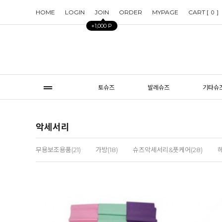
HOME
LOGIN
JOIN
ORDER
MYPAGE
CART [
]
0
+1,000 P
토슈즈
발레슈즈
기타슈
악세서리
무용보조용품(21)
가방(18)
슈즈악세서리&풋케어(28)