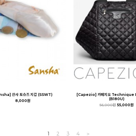
ansha] 산샤 토슈즈 지갑 (SSWT)
[Capezio] 카페지오 Technique 
(B180U)
8,000원
56,000원
55,000원
1
2
3
4
>>