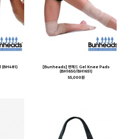
l (BH481)
[Bunheads] 번헤드 Gel Knee Pads
(BH1650/BH1651)
55,000원