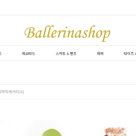
즈
레오타드
스커트 & 팬츠
워머
타이즈 
헤어악세서리(6)