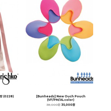
 (0228)
[Bunheads] New Ouch Pouch
(VF/PM/ALcolor)
38,000원
35,000원