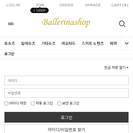
LOG-IN
JOIN
ORDER
MYPAGE
CART [
]
0
+ 1,000P
토슈즈
발레슈즈
기타슈즈
레오타드
스커트 & 팬츠
워머
타이즈
로그인
한글 자판 열기
아이디 저장
자동 로그인
보안 로그인
로그인
아이디/비밀번호 찾기