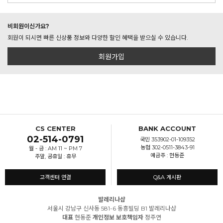
비회원이신가요?
회원이 되시면 빠른 신상품 정보와 다양한 할인 혜택을 받으실 수 있습니다.
회원가입
CS CENTER
BANK ACCOUNT
02-514-0791
국민 353902-01-109352
농협 302-0511-3843-91
월 - 금 : AM 11 ~ PM 7
예금주 : 현동준
주말, 공휴일 : 휴무
고객센터 연결
Q&A 게시판
발레리나샵
서울시 강남구 신사동 581-6 동흥빌딩 B1 발레리나샵
대표
현동준
개인정보 보호책임자
정주연