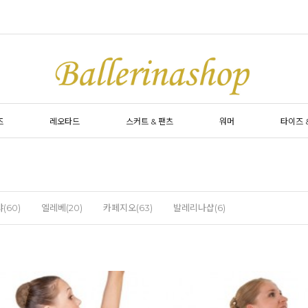
즈
레오타드
스커트 & 팬츠
워머
타이즈 
(60)
엘레베(20)
카페지오(63)
발레리나샵(6)