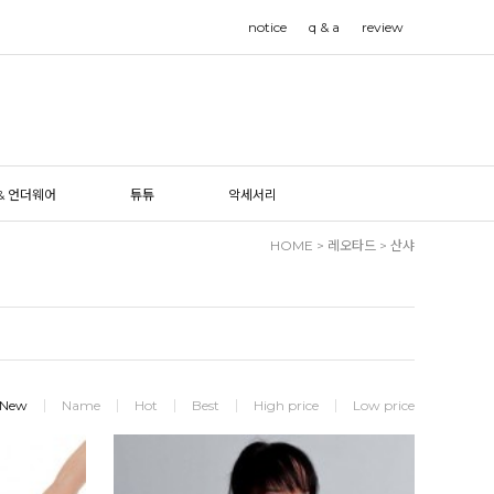
notice
q & a
review
& 언더웨어
튜튜
악세서리
HOME
>
레오타드
>
산샤
New
Name
Hot
Best
High price
Low price