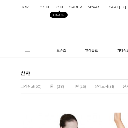
HOME
LOGIN
JOIN
ORDER
MYPAGE
CART [
]
0
+1,000 P
토슈즈
발레슈즈
기타슈
산샤
그리쉬코(60)
룰리(38)
마틴(26)
발레로사(31)
산샤