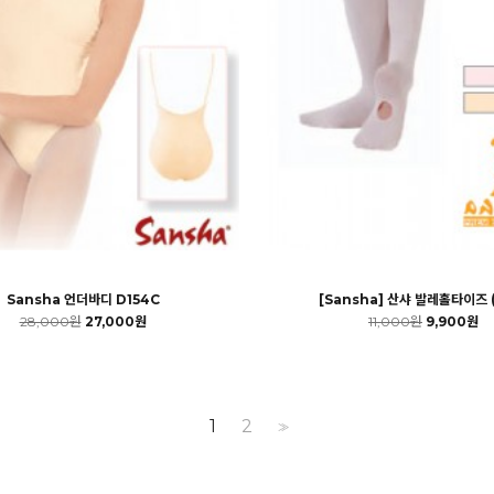
Sansha 언더바디 D154C
[Sansha] 산샤 발레홀타이즈 (
28,000원
27,000원
11,000원
9,900원
1
2
>>