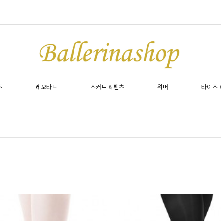
즈
레오타드
스커트 & 팬츠
워머
타이즈 