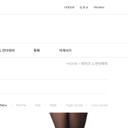
notice
q & a
review
& 언더웨어
튜튜
악세서리
HOME
>
타이즈 & 언더웨어
New
Name
Hot
Best
High price
Low price