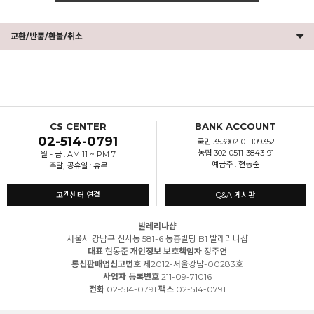
교환/반품/환불/취소
CS CENTER
BANK ACCOUNT
02-514-0791
국민 353902-01-109352
농협 302-0511-3843-91
월 - 금 : AM 11 ~ PM 7
예금주 : 현동준
주말, 공휴일 : 휴무
고객센터 연결
Q&A 게시판
발레리나샵
서울시 강남구 신사동 581-6 동흥빌딩 B1 발레리나샵
대표
현동준
개인정보 보호책임자
정주연
통신판매업신고번호
제2012-서울강남-00283호
사업자 등록번호
211-09-71016
전화
02-514-0791
팩스
02-514-0791