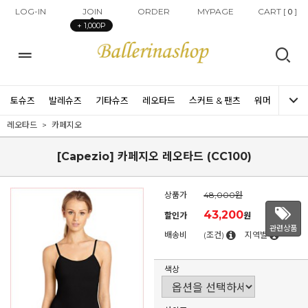
LOG-IN
JOIN
ORDER
MYPAGE
CART [
]
0
+ 1,000P
토슈즈
발레슈즈
기타슈즈
레오타드
스커트 & 팬츠
워머
타이즈
레오타드
카페지오
[Capezio] 카페지오 레오타드 (CC100)
상품가
48,000원
43,200
할인가
원
관련상품
배송비
(조건)
지역별
색상