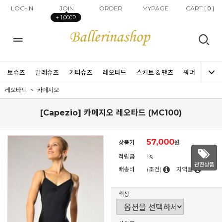
LOG-IN
JOIN
ORDER
MYPAGE
CART [
]
0
+ 1,000P
토슈즈
발레슈즈
기타슈즈
레오타드
스커트 & 팬츠
워머
타이즈
레오타드
카페지오
[Capezio] 카페지오 레오타드 (MC100)
57,000
상품가
원
적립금
1%
관련상품
배송비
(조건)
지역별
색상