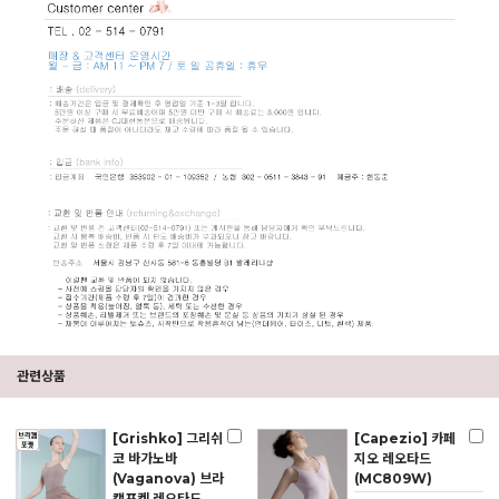
관련상품
[Grishko] 그리쉬
[Capezio] 카페
코 바가노바
지오 레오타드
(Vaganova) 브라
(MC809W)
캡포켓 레오타드