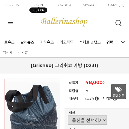
LOG-IN
JOIN
ORDER
MYPAGE
CART [
]
0
+ 1,000P
토슈즈
발레슈즈
기타슈즈
레오타드
스커트 & 팬츠
워머
타이즈
악세서리
가방
[Grishko] 그리쉬코 가방 (0231)
48,000
상품가
원
적립금
1%
관련상품
배송비
(조건)
지역별
색상