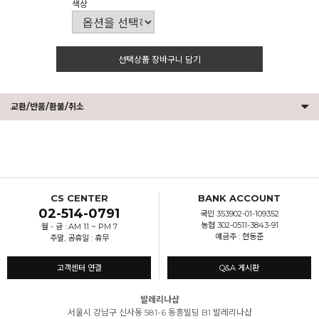
색상
선택상품 장바구니 담기
교환/반품/환불/취소
CS CENTER
BANK ACCOUNT
02-514-0791
국민 353902-01-109352
농협 302-0511-3843-91
월 - 금 : AM 11 ~ PM 7
예금주 : 현동준
주말, 공휴일 : 휴무
고객센터 연결
Q&A 게시판
발레리나샵
서울시 강남구 신사동 581-6 동흥빌딩 B1 발레리나샵