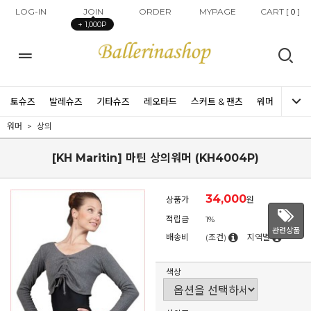
LOG-IN
JOIN
ORDER
MYPAGE
CART [
]
0
+ 1,000P
토슈즈
발레슈즈
기타슈즈
레오타드
스커트 & 팬츠
워머
타이즈
워머
상의
[KH Maritin] 마틴 상의워머 (KH4004P)
34,000
상품가
원
적립금
1%
관련상품
배송비
(조건)
지역별
색상