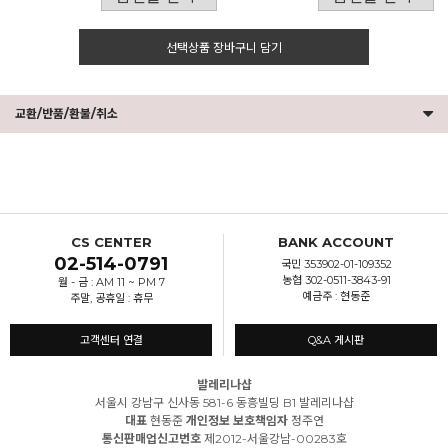
선택상품 장바구니 담기
교환/반품/환불/취소
CS CENTER
BANK ACCOUNT
02-514-0791
국민 353902-01-109352
농협 302-0511-3843-91
월 - 금 : AM 11 ~ PM 7
예금주 : 현동준
주말, 공휴일 : 휴무
고객센터 연결
Q&A 게시판
발레리나샵
서울시 강남구 신사동 581-6 동흥빌딩 B1 발레리나샵
대표
현동준
개인정보 보호책임자
정주연
통신판매업신고번호
제2012-서울강남-00283호